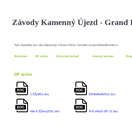
Závody Kamenný Újezd - Grand P
Tyto statistiky pro vás připravuje Václav Klíma, kontakt vaclav.klima@email.cz
Bodování
GP archiv
Historické pořadí
Jmenný seznam
Prop
GP archiv
1,5ŽyM11.doc
65HisMuži2011.doc
Hist 6,5Ženy2011.doc
Poř.vítězů GP 11.doc