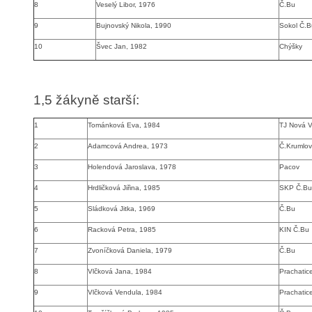
8
Veselý Libor, 1976
Č.Bu
9
Bujnovský Nikola, 1990
Sokol Č.B
10
Švec Jan, 1982
Chýšky
1,5 žákyně starší
:
1
Tománková Eva, 1984
TJ Nová V
2
Adamcová Andrea, 1973
Č.Krumlov
3
Holendová Jaroslava, 1978
Pacov
4
Hrdličková Jiřina, 1985
SKP Č.Bu
5
Sládková Jitka, 1969
Č.Bu
6
Racková Petra, 1985
KIN Č.Bu
7
Zvoníčková Daniela, 1979
Č.Bu
8
Vlčková Jana, 1984
Prachatic
9
Vlčková Vendula, 1984
Prachatic