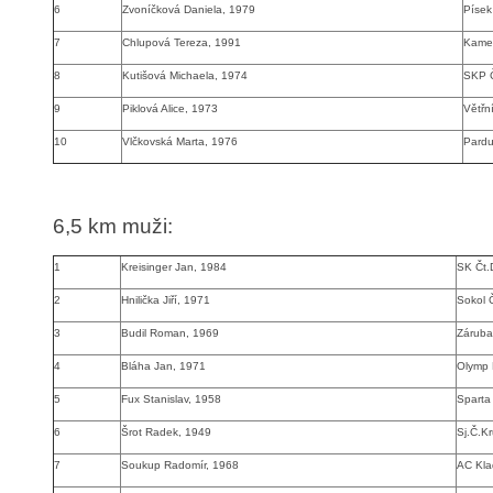
6
Zvoníčková Daniela, 1979
Písek
7
Chlupová Tereza, 1991
Kamen
8
Kutišová Michaela, 1974
SKP 
9
Piklová Alice, 1973
Větřn
10
Vlčkovská Marta, 1976
Pardu
6,5 km muži
:
1
Kreisinger Jan, 1984
SK Čt.
2
Hnilička Jiří, 1971
Sokol 
3
Budil Roman, 1969
Záruba
4
Bláha Jan, 1971
Olymp 
5
Fux Stanislav, 1958
Sparta
6
Šrot Radek, 1949
Sj.Č.K
7
Soukup Radomír, 1968
AC Kla