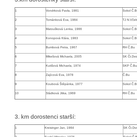
1
Vondrková Pavla, 1981
Sokol Č.B
2
Tománková Eva, 1984
TJ N.Včel
3
Matoušková Lenka, 1986
Sokol Č.B
4
Konopová Klára, 1983
Sokol Č.B
5
Bumbová Petra, 1967
RH Č.Bu
6
Mikešová Michaela, 2005
SK Čt.Dvo
7
Kutišová Michaela, 1974
SKP Č.Bu
8
Zajícová Eva, 1978
Č.Bu
9
Koubová Štěpánka, 1977
Sokol Č.B
10
Sládková Jitka, 1969
RH Č.Bu
3. km dorostenci starší
:
1
Kreisinger Jan, 1984
SK Čt.Dv
2
Suchý Miroslav, 1976
Sokol Č.