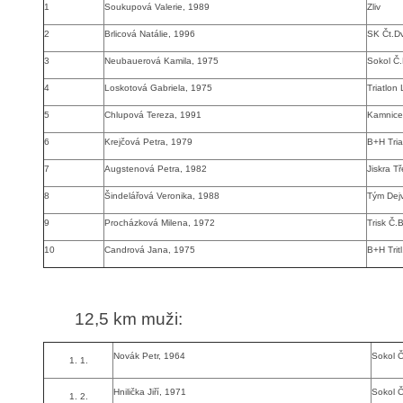
1
Soukupová Valerie, 1989
Zliv
2
Brlicová Natálie, 1996
SK Čt.D
3
Neubauerová Kamila, 1975
Sokol Č
4
Loskotová Gabriela, 1975
Triatlon
5
Chlupová Tereza, 1991
Kamnice
6
Krejčová Petra, 1979
B+H Tria
7
Augstenová Petra, 1982
Jiskra T
8
Šindelářová Veronika, 1988
Tým Dejv
9
Procházková Milena, 1972
Trisk Č.
10
Candrová Jana, 1975
B+H Trit
12,5 km muži
:
Novák Petr, 1964
Sokol 
1.
Hnilička Jiří, 1971
Sokol 
2.