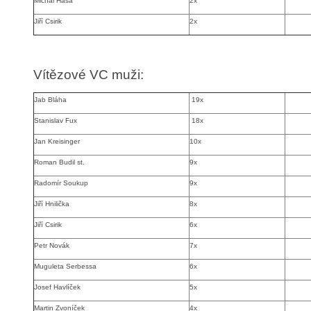
Michal Háša
2x
Jiří Csirik
2x
Vítězové VC muži:
Jab Bláha
19x
Stanislav Fux
18x
Jan Kreisinger
10x
Roman Budil st.
9x
Radomír Soukup
9x
Jiří Hnilička
8x
Jiří Csirik
6x
Petr Novák
7x
Muguleta Serbessa
6x
Josef Havlíček
5x
Martin Zvoníček
4x