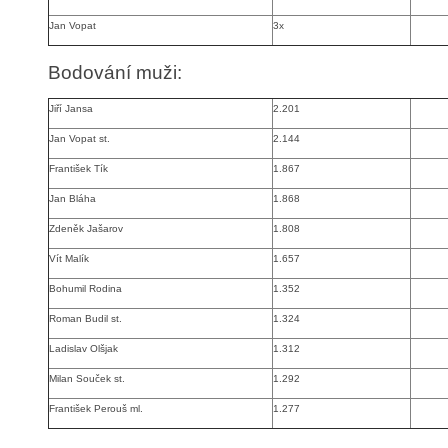
Jan Vopat
3x
Bodování muži:
Jiří Jansa
2.201
Jan Vopat st.
2.144
František Tík
1.867
Jan Bláha
1.868
Zdeněk Jašarov
1.808
Vít Malík
1.657
Bohumil Rodina
1.352
Roman Budil st.
1.324
Ladislav Olšjak
1.312
Milan Souček st.
1.292
František Perouš ml.
1.277