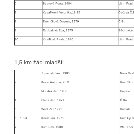
6
Beerová Petra, 1984
Libín Prach
7
Kovaříková Veronika,19 85
Čečova Č.
8
Zvoníčková Dagmar, 1979
Č.Bu
9
Roubalová Eva, 1975
Běchovice
10
Kneiflová Pavla, 1986
Libín Prach
1,5 km žáci mladší
:
l
Tománek Jan, 1983
Nová Včel
2
Kovář Antonín, 2011
Road3ko
3
Mondek Jan, 1980
Kaplice
4
Bláha Jan, 1971
Č.Bu
5
W
ő
lfl Petr,1972
Homole
6 1 KÚ
Kneifl Jan, 1971
Kam.Újez
7
Krch Petr, 1988
VS Tábor