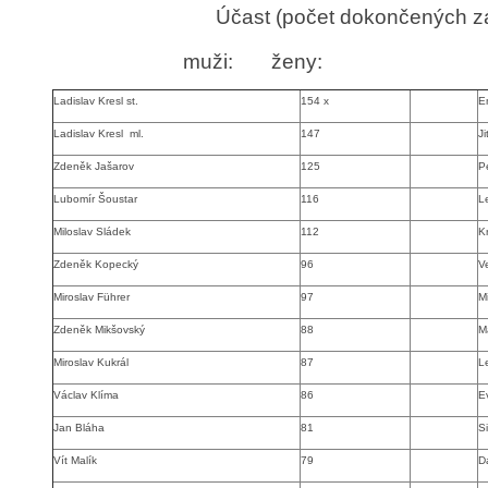
Účast
(počet dokončených z
muži:
ženy:
Ladislav Kresl st.
154 x
E
Ladislav Kresl ml.
147
J
Zdeněk Jašarov
125
P
Lubomír Šoustar
116
L
Miloslav Sládek
112
K
Zdeněk Kopecký
96
V
Miroslav Führer
97
M
Zdeněk Mikšovský
88
M
Miroslav Kukrál
87
L
Václav Klíma
86
E
Jan Bláha
81
S
Vít Malík
79
D