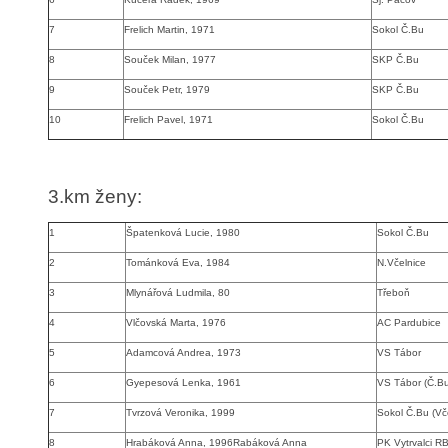
7
Frelich Martin, 1971
Sokol Č.Bu
8
Souček Milan, 1977
SKP Č.Bu
9
Souček Petr, 1979
SKP Č.Bu
10
Frelich Pavel, 1971
Sokol Č.Bu
3.km ženy:
1
Špatenková Lucie, 1980
Sokol Č.Bu
2
Tománková Eva, 1984
N.Včelnice
3
Mlynářová Ludmila, 80
Třeboň
4
Vlčovská Marta, 1976
AC Pardubice
5
Adamcová Andrea, 1973
VS Tábor
6
Gyepesová Lenka, 1961
VS Tábor (Č.Bu
7
Tvrzová Veronika, 1999
Sokol Č.Bu (Vč
8
Hrabáková Anna, 1996
Rabáková Anna
PK Vytrvalci R