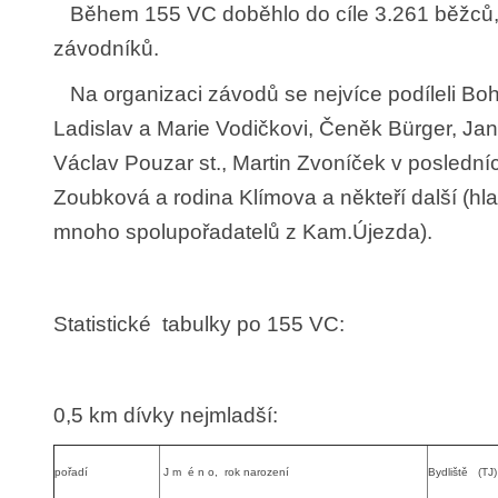
Během 155 VC doběhlo do cíle 3.261 běžců,
závodníků.
Na organizaci závodů se nejvíce podíleli Boh
Ladislav a Marie Vodičkovi, Čeněk Bürger, Jan
Václav Pouzar st., Martin Zvoníček v poslední
Zoubková a rodina Klímova a někteří další (h
mnoho spolupořadatelů z Kam.Újezda).
Statistické tabulky po 155 VC:
0,5 km dívky nejmladší:
pořadí
J m é n o, rok narození
Bydliště (TJ)