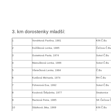
3. km dorostenky mladší:
1
Vondrková Pavlína, 1981
KIN Č.Bu
2
Kožíšková Lenka, 1985
Čečova Č.B
3
Gutwirtová Pavla, 1974
Sokol Č.Bu
4
Matoušková Lenka, 1986
Sokol Č.Bu
5
Všetečková Lenka, 1984
Č.Bu
6
Kutišová Michaela, 1974
RH Č.Bu
7
Führerová Eva, 1992
Sokol Č.Bu
8
Koubová Štěpánka, 1977
Strakonice
9
Racková Petra, 1985
SK Čečova 
10
Sládková Jitka, 1969
KIN Č.Bu