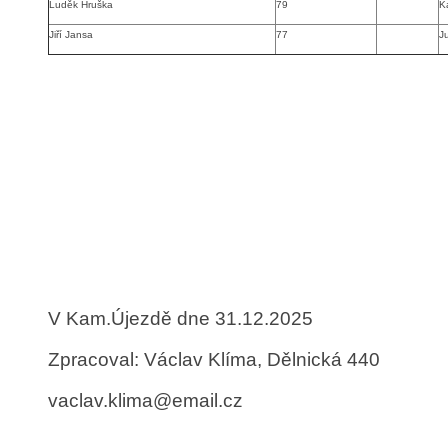
Luděk Hruška
79
K
Jiří Jansa
77
J
V Kam.Újezdě dne 31.12.2025
Zpracoval: Václav Klíma, Dělnická 440
vaclav.klima@email.cz