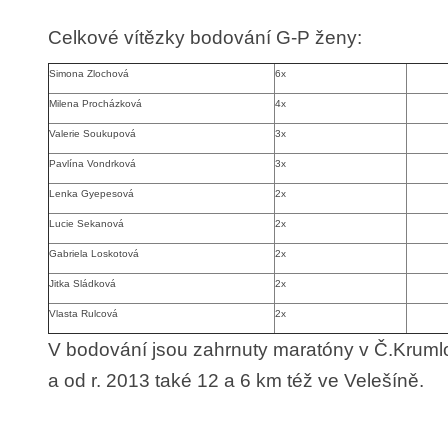
Celkové vítězky bodování G-P že
Simona Zlochová
6x
Milena Procházková
4x
Valerie Soukupová
3x
Pavlína Vondrková
3x
Lenka Gyepesová
2x
Lucie Sekanová
2x
Gabriela Loskotová
2x
Jitka Sládková
2x
Vlasta Rulcová
2x
V bodování jsou zahrnuty maratóny v Č.Kruml
a od r. 2013 také 12 a 6 km též ve Velešíně.