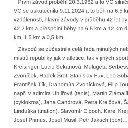
První závod proběhl 20.3.1982 a to VC silnič
VC se uskutečnila 9.11.2024 a to běh na 6,5
vzdálenosti, hlavní závody v průběhu 42 let by
42,2 km a přespolní běhy na 6,5 km a 12 km d
km, 1,5 km a 0,5 km.
Závodů se zúčastnila celá řada minulých ne
mistrů republiky jak v atletice, tak v jiných spo
Kreisinger, Lucie Sekanová, Mulugeta Serbess
Zvoníček, Radek Šrot, Stanislav Fux, Leo Sobaňs
František Tík, Drahomíra Zvoníčková, Filip Toul
např. Vladimíra Uhlířová (tenis), Martin Zlámal
(cyklokros), Jana Candrová, Petra Krejčová, Š
Linduška (triatlon), Slavomír Ciboch, Karel Krejč
Josef Primus, Josef Musil, Petr Jaksch (box)…