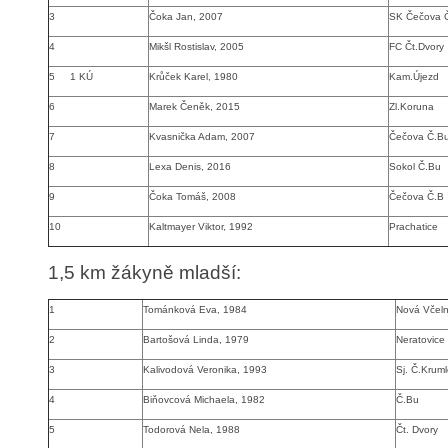
3
Čoka Jan, 2007
SK Čečova 
4
Mikšl Rostislav, 2005
FC Čt.Dvory
5
1 KÚ
Krůček Karel, 1980
Kam.Újezd
6
Marek Čeněk, 2015
Zl.Koruna
7
Kvasnička Adam, 2007
Čečova Č.B
8
Lexa Denis, 2016
Sokol Č.Bu
9
Čoka Tomáš, 2008
Čečova Č.B
10
Kaltmayer Viktor, 1992
Prachatice
1,5 km žákyně mladší:
1
Tománková Eva, 1984
Nová Včeln
2
Bartošová Linda, 1979
Neratovice
3
Kalivodová Veronika, 1993
Sj. Č.Krum
4
Biňovcová Michaela, 1982
Č.Bu
5
Todorová Nela, 1988
Čt. Dvory