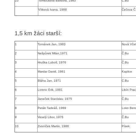
10
Tomšíčková Barbora, 1985
Č.Bu
Vítková Ivana, 1988
Čečova Č
1,5 km žáci starší
:
1
Tománek Jan, 1983
Nová Včel
2
Nešpůrek Milan,1971
Č.Bu
3
Hruška Luboš, 1976
Č.Bu
4
Mardar David, 1981
Kaplice
5
Bláha Jan, 1971
C.Bu
6
Lorenc Erik, 1981
Libín Prac
7
Janeček Stanislav, 1975
Č.Bu
8
Peták Tadeáš, 1989
Loko Ber
9
Veselý Libor, 1976
Č.Bu
10
Zvoníček Martin, 1986
Písek