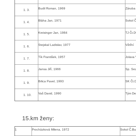
Budil Roman, 1969
Záruba
3.
Bláha Jan, 1971
Sokol 
4.
Kreisinger Jan, 1984
TJ Čt.D
5.
Stejskal Ladislav, 1977
Větřní
6.
Tík František, 1957
Jolava
7.
Jansa Jiří, 1966
Sp. Sez
8.
Brlica Pavel, 1993
SK Čt.
9.
Vaš David, 1990
Tým Dej
10.
15.km ženy
:
1
Procházková Milena, 1972
Sokol Č.Bu