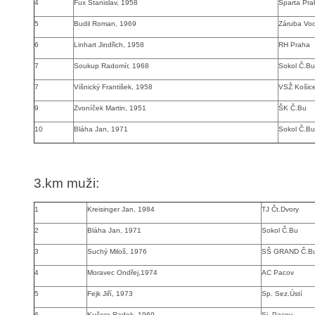
4
Fux Stanislav, 1958
Sparta Pra
5
Budil Roman, 1969
Záruba Vo
6
Linhart Jindřich, 1958
RH Praha
7
Soukup Radomír, 1968
Sokol Č.Bu
7
Višnický František, 1958
VSŽ Košic
9
Zvoníček Martin, 1951
ŠK Č.Bu
10
Bláha Jan, 1971
Sokol Č.Bu
3.km muži:
1
Kreisinger Jan, 1984
TJ Čt.Dvory
2
Bláha Jan, 1971
Sokol Č.Bu
3
Suchý Miloš, 1976
SŠ GRAND Č.B
4
Moravec Ondřej,1974
AC Pacov
5
Fejk Jiří, 1973
Sp. Sez.Ústí
6
Kučera Radek, 1969
Sj. Pacov