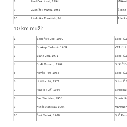
8
Havlíček Josef, 1994
Milíkov
9
Zvoníček Martin, 1951
Škoda 
10
Linduška František, 94
Atletik
10 km muži
:
1
Saboňski Leo, 1960
Sokol Č.
2
Soukup Radomír, 1968
VTJ K.Ho
3
Bláha Jan, 1971
Sokol Č.
4
Budil Roman, 1969
SKP Č.B
5
Novák Petr, 1964
Sokol Č.
6
Hnilička Jiří, 1971
Sokol Č.
7
Hladílek Jiří, 1959
Strojoba
8
Fux Stanislav, 1958
Sparta P
9
Kynčl Stanislav, 1964
Marathon
10
Šrot Radek, 1949
Sj.Č.Kru