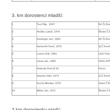
3. km dorostenci mladší:
l
Toul Filip, 2007
SK Čt.Dvo
2
Hruška Luboš, 1976
Škoda Č.
3
Kreisinger Jan, 1984
SK Čt.Dvo
4
Hamerník Karel, 1978
Sj.Č.Krum
5
Lorenc Erik, 1981
Libín Prac
6
Vávra Jan, 1980
Větřní (Pří
7
Holenda Petr,19 81
Pacov
8
Adamec Aleš, 1973
Sj.Č.Krum
9
Suchý Miroslav, 1976
Sokol Č.B
10
Bláha Jan, 1971
Škoda Č.
3.km dorostenky starší
: