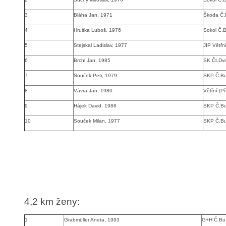
3
Bláha Jan, 1971
Škoda Č.
4
Hruška Luboš, 1976
Sokol Č.
5
Stejskal Ladislav, 1977
JIP Větřn
6
Brchl Jan, 1985
SK Čt.Dv
7
Souček Petr, 1979
SKP Č.B
8
Vávra Jan, 1980
Větřní (Př
9
Hájek David, 1988
SKP Č.B
10
Souček Milan, 1977
SKP Č.B
4,2 km ženy
:
1
Grabmüller Aneta, 1993
G+H Č.Bu