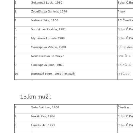
2
Sekanová Lucie, 1989
Sokol Č.Bu
3
Zvoníčková Daniela, 1979
Písek
4
Válková Jitka, 1966
AC Čimelic
5
Vondrková Pavlína, 1981
Sokol Č.Bu
6
Mlynářová Ludmila,1980
Sokol Č.Bu
7
Soukupová Valerie, 1989
SK Studen
8
Neubauerová Kamila,75
Sok. Č.Bu 
9
Soukupová Jana, 1969
SKP Č.Bu (
10
Bumbová Petra, 1967 (Trnková)
RH Č.Bu
15.km muži
:
1
Sobaňski Leo, 1960
Čimelice
2
Novák Petr, 1964
Sokol C.Bu
3
Hnilička Jiří, 1971
Sokol Č.Bu