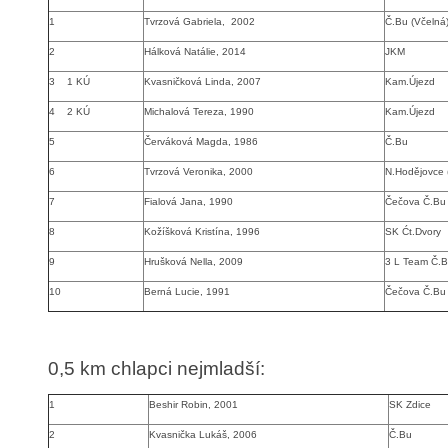
1
Tvrzová Gabriela, 2002
Č.Bu
(Včelná
2
Hálková Natálie, 2014
JKM
3
1 KÚ
Kvasničková Linda, 2007
Kam.Újezd
4
2 KÚ
Michalová Tereza, 1990
Kam.Újezd
5
Červáková Magda, 1986
Č.Bu
6
Tvrzová Veronika, 2000
N.Hodějovce 
7
Fialová Jana, 1990
Čečova Č.Bu
8
Kožíšková Kristína, 1996
SK Ćt.Dvory
9
Hrušková Nella, 2009
3 L Team Č.
10
Berná Lucie, 1991
Čečova Č.Bu
0,5 km chlapci nejmladší:
1
Beshir Robin, 2001
SK Zdice
2
Kvasnička Lukáš, 2006
Č.Bu