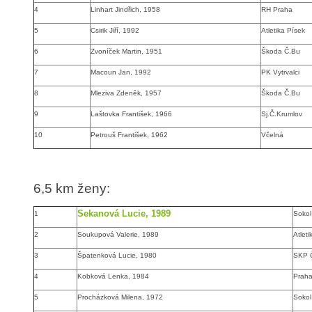
4
Linhart Jindřich, 1958
RH Praha
5
Csirik Jiří, 1992
Atletika Písek
6
Zvoníček Martin, 1951
Škoda Č.Bu
7
Macoun Jan, 1992
PK Vytrvalci
8
Mleziva Zdeněk, 1957
Škoda Č.Bu
9
Laštovka František, 1966
Sj.Č.Krumlov
10
Petrouš František, 1962
Včelná
6,5 km ženy
:
Sekanová Lucie, 1989
1
Sokol
2
Soukupová Valerie, 1989
Atleti
3
Špatenková Lucie, 1980
SKP 
4
Kobková Lenka, 1984
Prah
5
Procházková Milena, 1972
Sokol