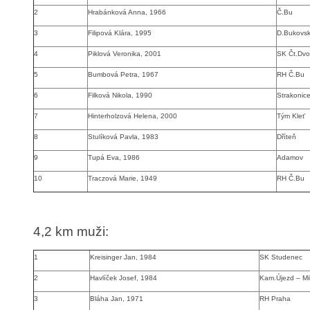
2
Hrabánková Anna, 1966
Č.Bu
3
Filipová Klára, 1995
D.Bukovs
4
Piklová Veronika, 2001
SK Čt.Dvo
5
Bumbová Petra, 1967
RH Č.Bu
6
Filková Nikola, 1990
Strakonic
7
Hinterholzová Helena, 2000
Tým Kleť
8
Stulíková Pavla, 1983
Dříteň
9
Tupá Eva, 1986
Adamov
10
Traczová Marie, 1949
RH Č.Bu
4,2 km muži
:
1
Kreisinger Jan, 1984
SK Studenec
2
Havlíček Josef, 1984
Kam.Újezd – Mil
3
Bláha Jan, 1971
RH Praha