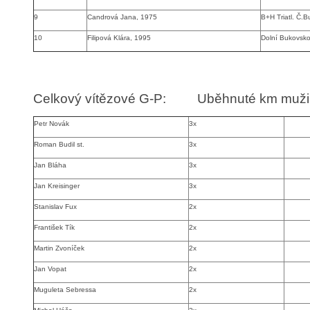
9
Candrová Jana, 1975
B+H Triatl. Č.B
10
Filipová Klára, 1995
Dolní Bukovsk
Celkový vítězové G-P:
Uběhnuté km muži
Petr Novák
3x
Roman Budil st.
3x
Jan Bláha
3x
Jan Kreisinger
3x
Stanislav Fux
2x
František Tík
2x
Martin Zvoníček
2x
Jan Vopat
2x
Muguleta Sebressa
2x